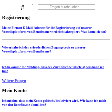
Registrierung
Meine Firmen E-Mail-Adresse für die Registrierung auf unserer
Vorteilsplattform von Benefits.me wird nicht akzeptiert. Was kann ich tun?
Wie erhalte ich den erforderlichen Zugangscode zu unserer
Vorteilsplattform von Benefits.me?
Ich bekomme die Meldung, dass der Zugangscode falsch ist, was kann ich
tun?
Weitere Fragen
Mein Konto
Ich möchte, dass mein Konto gelöscht/deaktiviert wird. Wie kann ich mich
von den Benefits.me abmelden?