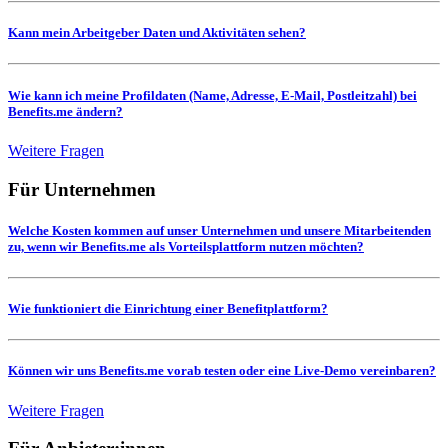
Kann mein Arbeitgeber Daten und Aktivitäten sehen?
Wie kann ich meine Profildaten (Name, Adresse, E-Mail, Postleitzahl) bei
Benefits.me ändern?
Weitere Fragen
Für Unternehmen
Welche Kosten kommen auf unser Unternehmen und unsere Mitarbeitenden
zu, wenn wir Benefits.me als Vorteilsplattform nutzen möchten?
Wie funktioniert die Einrichtung einer Benefitplattform?
Können wir uns Benefits.me vorab testen oder eine Live-Demo vereinbaren?
Weitere Fragen